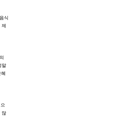
 음식
 제
부의
정말
은혜
책으
 많