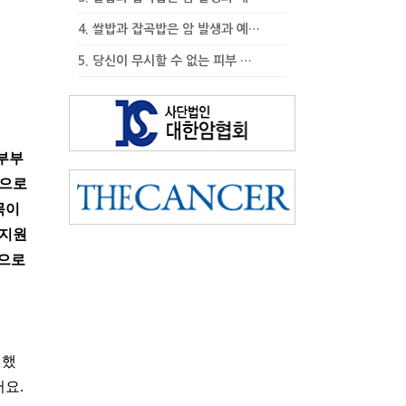
4.
쌀밥과 잡곡밥은 암 발생과 예…
5.
당신이 무시할 수 없는 피부 …
부부
병으로
목이
 지원
음으로
원했
요.