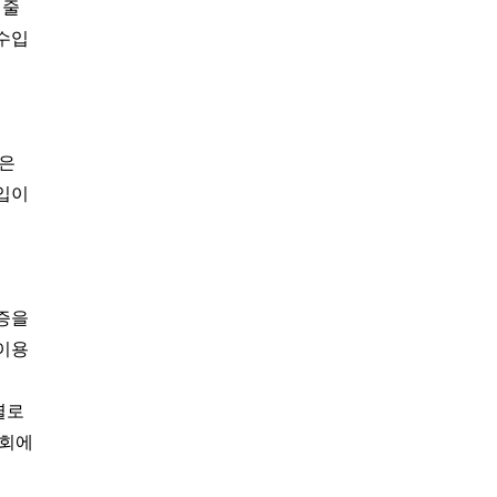
꿔줄
 수입
작은
입이
증을
이용
별로
협회에