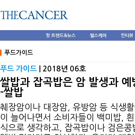
핫 트렌드&뉴스
헬스케어
인터뷰
푸드가이드
푸드 가이드
| 2018년 06호
쌀밥과 잡곡밥은 암 발생과 예
-쌀밥
췌장암이나 대장암, 유방암 등 식생활
이 늘어나면서 소비자들이 백미밥, 흰
식으로 생각하고, 잡곡밥이나 검은콩밥